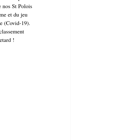
e nos St Polois 
me et du jeu 
e (Covid-19). 
 classement 
etard !