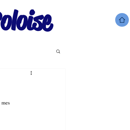
oloise
t mes 