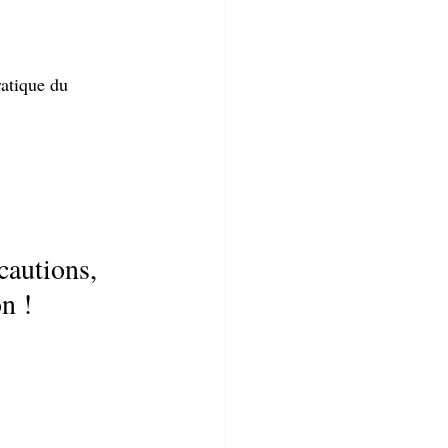
ratique du 
cautions, 
n !