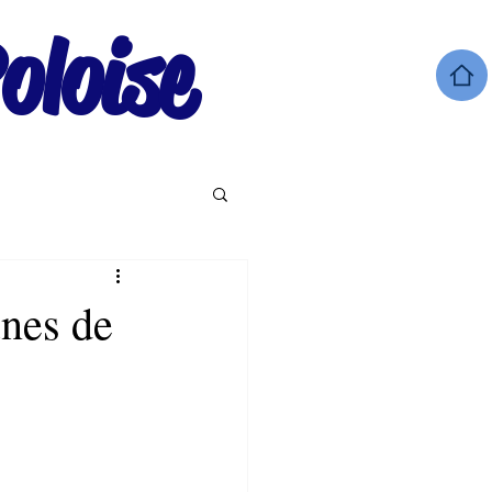
oloise
unes de