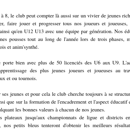
 à 8, le club peut compter là aussi sur un vivier de jeunes rich
er, faire jouer et progresser tous nos joueurs et joueuses, 
insi qu'en U12 U13 avec une équipe par génération. Nos édu
unes pousses tout au long de l'année lors de trois phases, m
is et anim'synthé.
e porte bien avec plus de 50 licenciés des U6 aux U9. L'ac
 l'apprentissage des plus jeunes joueurs et joueuses au tra
ux et ou tournois. 
ses jeunes et pour cela le club cherche toujours à se structure
insi que sur la formation de l'encadrement et l'aspect éducatif 
culquant les bonnes valeurs à chacun de nos jeunes.
plateaux jusqu'aux championnats de ligue et districts en 
, nos petits bleus tenteront d'obtenir les meilleurs résulta