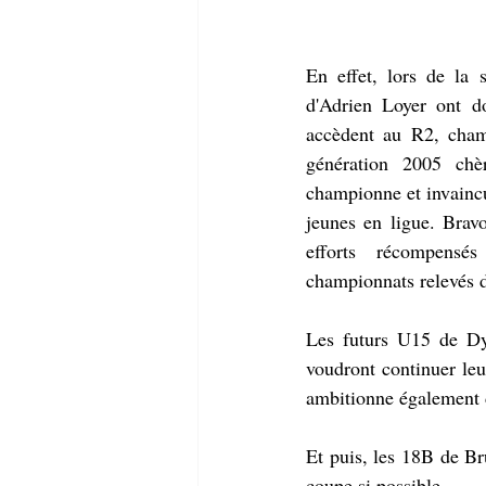
En effet, lors de la 
d'Adrien Loyer ont d
accèdent au R2, cham
génération 2005 chè
championne et invaincu
jeunes en ligue. Bravo
efforts récompensé
championnats relevés de
Les futurs U15 de Dyl
voudront continuer le
ambitionne également d
Et puis, les 18B de Br
coupe si possible.