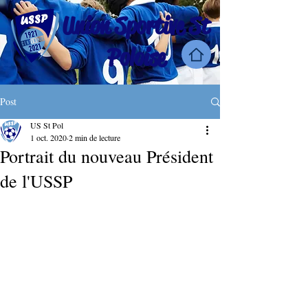
Union Sportive St
Poloise
Post
US St Pol
1 oct. 2020
2 min de lecture
Portrait du nouveau Président
de l'USSP