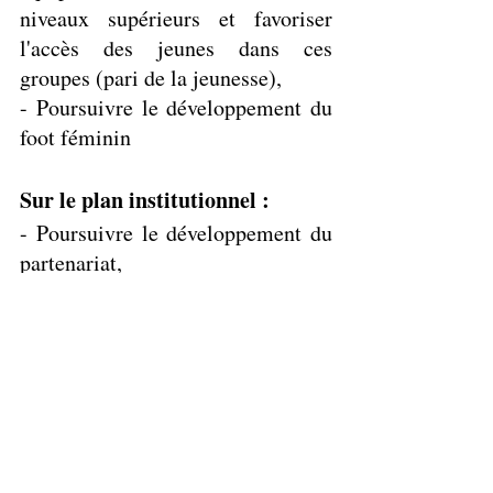
niveaux supérieurs et favoriser 
l'accès des jeunes dans ces 
groupes (pari de la jeunesse), 
- Poursuivre le développement du 
foot féminin
Sur le plan institutionnel :
- Poursuivre le développement du 
partenariat,
- Véhiculer une image positive à 
travers les manifestations sportives 
et extra sportives,
- Entretenir le lien privilégié avec 
les médias.
- S'appuyer sur l'histoire du club 
(anciens de l'USSP, groupe de 