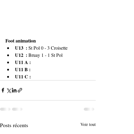
Foot animation
U13  : 
St Pol 0 - 3 Croisette
U12  : 
Bruay 1 - 1 St Pol
U11 A : 
U11 B : 
U11 C : 
Posts récents
Voir tout