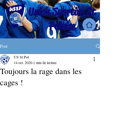
Union Sportive St
Poloise
Post
US St Pol
14 oct. 2020
1 min de lecture
Toujours la rage dans les
cages !